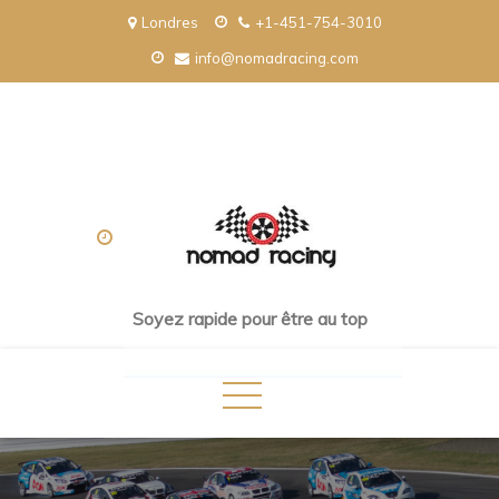
Londres
+1-451-754-3010
Skip
info@nomadracing.com
to
content
Soyez rapide pour être au top