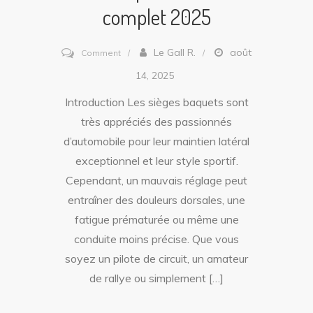
complet 2025
on
Le Gall R.
août
Comment
Comment
14, 2025
régler
Introduction Les sièges baquets sont
un
très appréciés des passionnés
siège
d’automobile pour leur maintien latéral
baquet
exceptionnel et leur style sportif.
pour
Cependant, un mauvais réglage peut
un
entraîner des douleurs dorsales, une
confort
fatigue prématurée ou même une
optimal
conduite moins précise. Que vous
?
soyez un pilote de circuit, un amateur
Guide
de rallye ou simplement […]
complet
2025